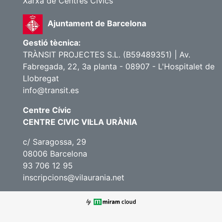
Xarxa de Centres Cívics
Ajuntament de Barcelona
Gestió tècnica:
TRÀNSIT PROJECTES S.L. (B59489351) | Av.
Fabregada, 22, 3a planta - 08907 - L'Hospitalet de
Llobregat
info@transit.es
Centre Cívic
CENTRE CIVIC VIL·LA URÀNIA
c/ Saragossa, 29
08006 Barcelona
93 706 12 95
inscripcions@vilaurania.net