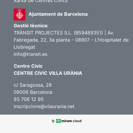
Xarxa de Centres Cívics
Ajuntament de Barcelona
Gestió tècnica:
TRÀNSIT PROJECTES S.L. (B59489351) | Av.
Fabregada, 22, 3a planta - 08907 - L'Hospitalet de
Llobregat
info@transit.es
Centre Cívic
CENTRE CIVIC VIL·LA URÀNIA
c/ Saragossa, 29
08006 Barcelona
93 706 12 95
inscripcions@vilaurania.net