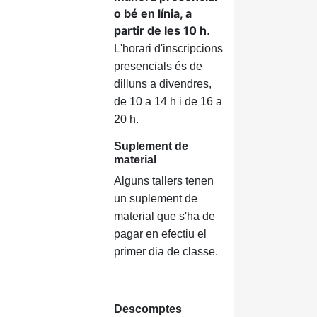
o bé en línia, a
partir de les 10 h
.
L'horari d'inscripcions
presencials és de
dilluns a divendres,
de 10 a 14 h i de 16 a
20 h.
Suplement de
material
Alguns tallers tenen
un suplement de
material que s'ha de
pagar en efectiu el
primer dia de classe.
Descomptes