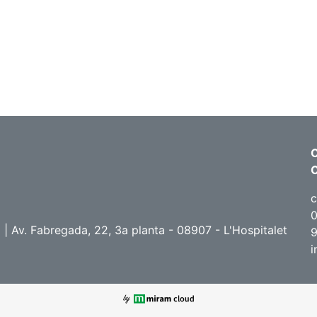
C
c
0
Av. Fabregada, 22, 3a planta - 08907 - L'Hospitalet
9
i