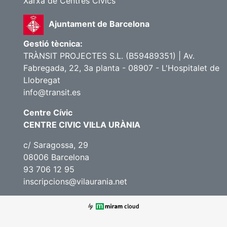
Xarxa de Centres Cívics
Ajuntament de Barcelona
Gestió tècnica:
TRÀNSIT PROJECTES S.L. (B59489351) | Av.
Fabregada, 22, 3a planta - 08907 - L'Hospitalet de
Llobregat
info@transit.es
Centre Cívic
CENTRE CIVIC VIL·LA URÀNIA
c/ Saragossa, 29
08006 Barcelona
93 706 12 95
inscripcions@vilaurania.net