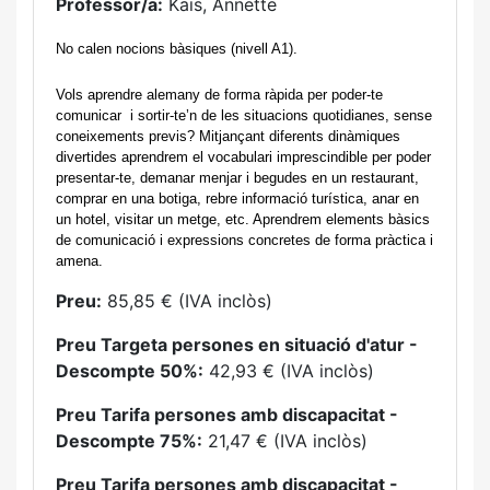
Professor/a:
Kais, Annette
No calen nocions bàsiques (nivell A1).  
Vols aprendre alemany de forma ràpida per poder-te 
comunicar  i sortir-te’n de les situacions quotidianes, sense 
coneixements previs? Mitjançant diferents dinàmiques 
divertides aprendrem el vocabulari imprescindible per poder 
presentar-te, demanar menjar i begudes en un restaurant, 
comprar en una botiga, rebre informació turística, anar en 
un hotel, visitar un metge, etc. Aprendrem elements bàsics 
de comunicació i expressions concretes de forma pràctica i 
amena. 
Preu:
85,85 € (IVA inclòs)
Preu Targeta persones en situació d'atur -
Descompte 50%:
42,93 € (IVA inclòs)
Preu Tarifa persones amb discapacitat -
Descompte 75%:
21,47 € (IVA inclòs)
Preu Tarifa persones amb discapacitat -