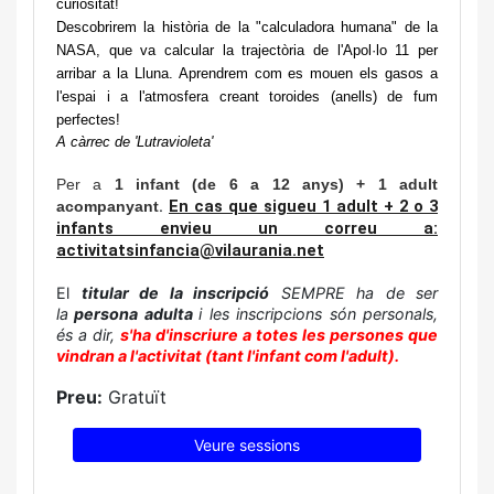
curiositat!
Descobrirem la història de la "calculadora humana" de la
NASA, que va calcular la trajectòria de l'Apol·lo 11 per
arribar a la Lluna. Aprendrem com es mouen els gasos a
l'espai i a l'atmosfera creant toroides (anells) de fum
perfectes!
A càrrec de 'Lutravioleta'
Per a
1 infant (de 6 a 12 anys) + 1 adult
.
En cas que sigueu 1 adult + 2 o 3
acompanyant
infants envieu un correu a:
activitatsinfancia@vilaurania.net
El
titular de la inscripció
 SEMPRE ha de ser 
la
 persona adulta 
i les inscripcions són personals, 
és a dir, 
s'ha d'inscriure a totes les persones que 
vindran a l'activitat (tant l'infant com l'adult).
Preu:
Gratuït
Veure sessions