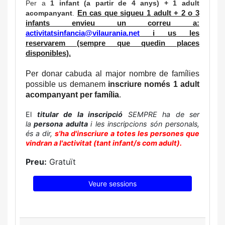
Per a
1 infant (a partir de 4 anys) + 1 adult
acompanyant
.
En cas que sigueu 1 adult + 2 o 3
infants envieu un correu a:
activitatsinfancia@vilaurania.net
i us les
reservarem (sempre que quedin places
disponibles).
Per donar cabuda al major nombre de famílies 
possible us demanem
 inscriure només 1 adult 
acompanyant per família
. 
El
titular de la inscripció
SEMPRE ha de ser
la
persona adulta
i les inscripcions són personals,
és a dir,
s'ha d'inscriure a totes les persones que
vindran a l'activitat (tant infant/s com adult).
Preu:
Gratuït
Veure sessions