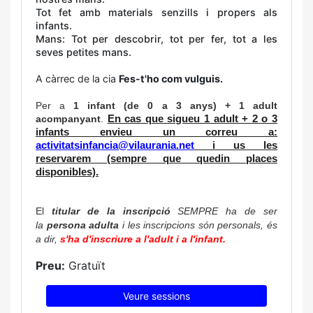
Tot fet amb materials senzills i propers als
infants.
Mans: Tot per descobrir, tot per fer, tot a les
seves petites mans.
A càrrec de la cia
Fes-t'ho com vulguis.
Per a
1 infant (de 0 a 3 anys) + 1 adult
acompanyant
.
En cas que sigueu 1 adult + 2 o 3
infants envieu un correu a:
activitatsinfancia@vilaurania.net
i us les
reservarem (sempre que quedin places
disponibles).
El
titular de la inscripció
 SEMPRE ha de ser 
la
 persona adulta 
i les inscripcions són personals, és 
a dir, 
s'ha d'inscriure a l'adult i a l'infant.
Preu:
Gratuït
Veure sessions