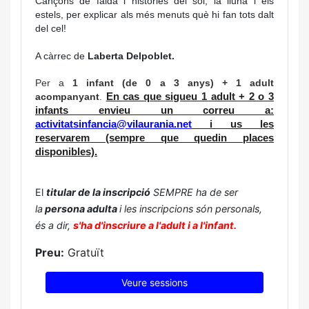
Cançons de falda i històries del sol, la lluna i els
estels, per explicar als més menuts què hi fan tots dalt
del cel!
A càrrec de
Laberta Delpoblet.
Per a
1 infant (de 0 a 3 anys) + 1 adult
acompanyant
.
En cas que sigueu 1 adult + 2 o 3
infants envieu un correu a:
activitatsinfancia@vilaurania.net
i us les
reservarem (sempre que quedin places
disponibles).
El
titular de la inscripció
SEMPRE ha de ser
la
persona adulta
i les inscripcions són personals,
és a dir,
s'ha d'inscriure a l'adult i a l'infant.
Preu:
Gratuït
Veure sessions